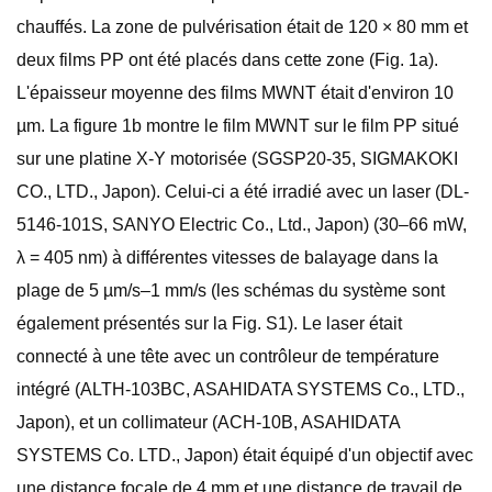
chauffés. La zone de pulvérisation était de 120 × 80 mm et
deux films PP ont été placés dans cette zone (Fig. 1a).
L'épaisseur moyenne des films MWNT était d'environ 10
µm. La figure 1b montre le film MWNT sur le film PP situé
sur une platine X-Y motorisée (SGSP20-35, SIGMAKOKI
CO., LTD., Japon). Celui-ci a été irradié avec un laser (DL-
5146-101S, SANYO Electric Co., Ltd., Japon) (30–66 mW,
λ = 405 nm) à différentes vitesses de balayage dans la
plage de 5 µm/s–1 mm/s (les schémas du système sont
également présentés sur la Fig. S1). Le laser était
connecté à une tête avec un contrôleur de température
intégré (ALTH-103BC, ASAHIDATA SYSTEMS Co., LTD.,
Japon), et un collimateur (ACH-10B, ASAHIDATA
SYSTEMS Co. LTD., Japon) était équipé d'un objectif avec
une distance focale de 4 mm et une distance de travail de