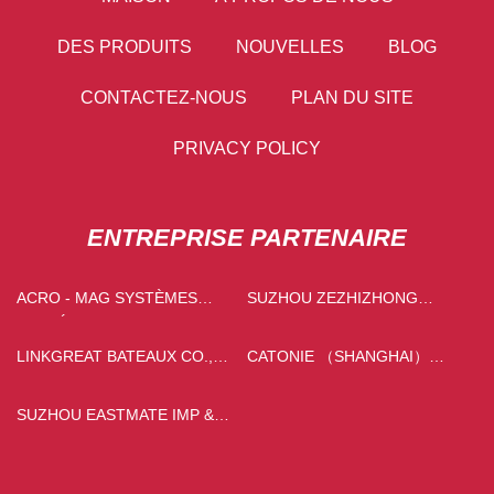
DES PRODUITS
NOUVELLES
BLOG
CONTACTEZ-NOUS
PLAN DU SITE
PRIVACY POLICY
ENTREPRISE PARTENAIRE
ACRO - MAG SYSTÈMES
SUZHOU ZEZHIZHONG
LIMITÉ
INTELLIGENT FABRICATION
TECHNOLOGIE CO ., LTD
LINKGREAT BATEAUX CO.,
CATONIE （SHANGHAI）
LTD.
INTIME APPAREIL & STYLE
DE VIE CO., LTD.
SUZHOU EASTMATE IMP &
EXP CO., LTD.