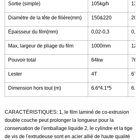
Sortie (simple)
105kg/h
135
Diamètre de la tête de filière(mm)
150&220
200
Épaisseur du film(mm)
0,02-0,3
0,0
Max, largeur de pliage du film
1000mm
12
Pouvoir total
64kw
76
Lester
4T
6T
Dimension hors tout (m)
6.6*4.1*5
6.6
CARACTÉRISTIQUES: 1, le film laminé de co-extrusion
double couche peut prolonger la longueur pour la
conservation de l'emballage liquide 2, le cylindre et la tige
de vis de l'extrudeuse sont en acier allié de haute qualité