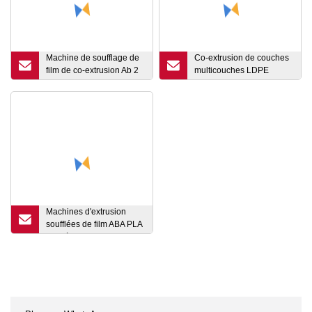
Machine de soufflage de
Co-extrusion de couches
film de co-extrusion Ab 2
multicouches LDPE
couches HDPE/LDPE/PE
HDPE Machine de
Machines de film soufflé
soufflage de film PE
Extrudeuse en plastique
Machine d'extrusion de
film soufflé en plastique
biodégradable
Machines d'extrusion
soufflées de film ABA PLA
Pbat à grande vitesse
Plastique biodégradable
à trois couches HDPE
LDPE PE Prix de la
machine de soufflage de
l'extrudeuse de film