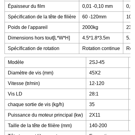
Épaisseur du film
0,01 -0,10 mm
0,0
Spécification de la tête de filière
60 -120mm
100
Poids de l'appareil
2000kg
230
Dimensions hors tout[L*W*H]
4.5*1.8*3.5m
5.5
Spécification de rotation
Rotation continue
Rot
Modèle
2SJ-45
2
Diamètre de vis (mm)
45X2
5
Vitesse (tr/min)
12-120
1
Vis LD
28:1
2
chaque sortie de vis (kg/h)
35
5
Puissance du moteur principal (kw)
2X11
2
Taille de la tête de filière (mm)
140-200
2