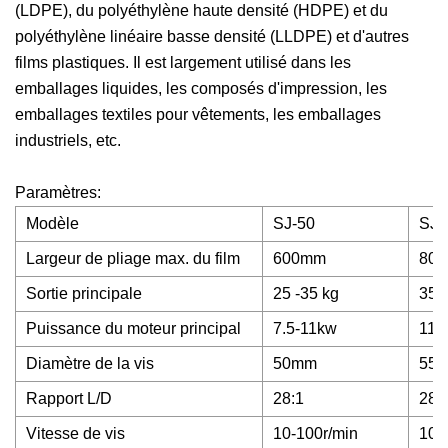
(LDPE), du polyéthylène haute densité (HDPE) et du
polyéthylène linéaire basse densité (LLDPE) et d'autres
films plastiques. Il est largement utilisé dans les
emballages liquides, les composés d'impression, les
emballages textiles pour vêtements, les emballages
industriels, etc.
Paramètres:
Modèle
SJ-50
SJ-
Largeur de pliage max. du film
600mm
80
Sortie principale
25 -35 kg
35 
Puissance du moteur principal
7.5-11kw
11-
Diamètre de la vis
50mm
55
Rapport L/D
28:1
28:
Vitesse de vis
10-100r/min
10-