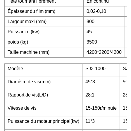
Tête tournant librement
En continu
Épaisseur du film (mm)
0,02-0,10
0
Largeur maxi (mm)
800
1
Puissance (kw)
45
5
poids (kg)
3500
4
Taille machine (mm)
4200*2200*4200
4
Modèle
SJ3-1000
SJ3
Diamètre de vis(mm)
45*3
50*
Rapport de vis(L/D)
28:1
28:
Vitesse de vis
15-150r/minute
15-
Puissance du moteur principal(kw)
11*3
15*