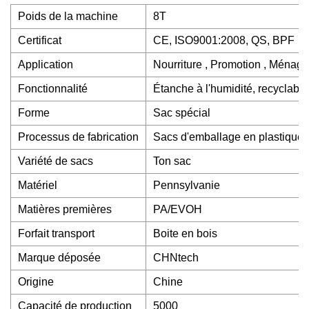
Poids de la machine
8T
Certificat
CE, ISO9001:2008, QS, BPF
Application
Nourriture , Promotion , Ménage
Fonctionnalité
Étanche à l'humidité, recyclable
Forme
Sac spécial
Processus de fabrication
Sacs d'emballage en plastique
Variété de sacs
Ton sac
Matériel
Pennsylvanie
Matières premières
PA/EVOH
Forfait transport
Boite en bois
Marque déposée
CHNtech
Origine
Chine
Capacité de production
5000