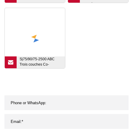
Monocouche Deux Trois
Pbat à grande vitesse
Couches Multicouche
Plastique biodégradable
Couche Rotatif ABA Film
à trois couches HDPE
Plastique Soufflage
LDPE PE Prix de la
Extrudeuse Film Extrusion
machine de soufflage de
Soufflé Prix de la Machine
l'extrudeuse de film
Sj75/90/75-2500 ABC
Trois couches Co-
Extrusion IBC
Refroidissement interne
PE PEBD LLDPE Film
soufflé de l'extrudeuse de
soufflage Making
Machine pour sac
d'emballage en plastique